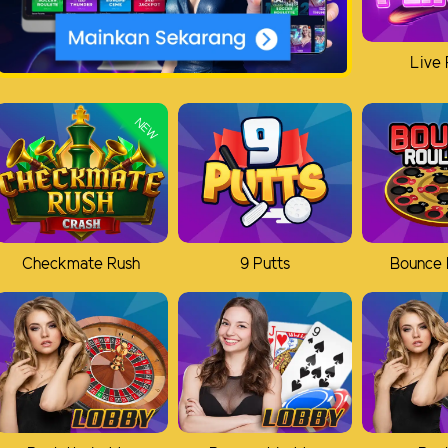
Live 
NEW
Checkmate Rush
9 Putts
Bounce 