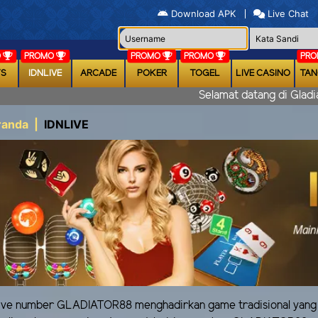
Download APK
Live Chat
O
PROMO
PROMO
PROMO
PR
TS
IDNLIVE
ARCADE
POKER
TOGEL
LIVE CASINO
TA
Selamat datang di Gladiator88. Gladiator88 merup
randa
IDNLIVE
ive number GLADIATOR88 menghadirkan game tradisional yang m