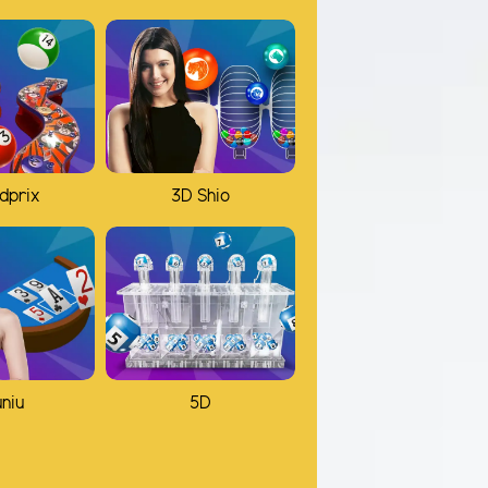
dprix
3D Shio
uniu
5D