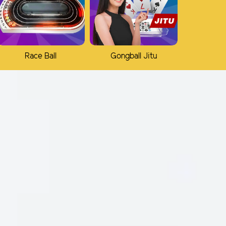
Race Ball
Gongball Jitu