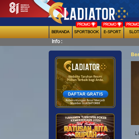
PROMO
PROMO
PROMO
PROM
BERANDA
SPORTBOOK
E-SPORT
SLO
Info :
Be
L