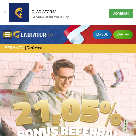
×
GLADIATOR88
Download
GLADIATOR88 Mobile App
MASUK
DAFTAR
Referral
BERANDA