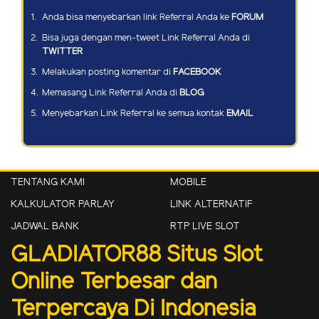
1.
Anda bisa menyebarkan link Referral Anda ke
FORUM
2.
Bisa juga dengan men-tweet Link Referral Anda di
TWITTER
3.
Melakukan posting komentar di
FACEBOOK
4.
Memasang Link Referral Anda di
BLOG
5.
Menyebarkan Link Referral ke semua kontak
EMAIL
TENTANG KAMI
MOBILE
KALKULATOR PARLAY
LINK ALTERNATIF
JADWAL BANK
RTP LIVE SLOT
GLADIATOR88 Situs Slot
Online Terbesar dan
Terpercaya Di Indonesia