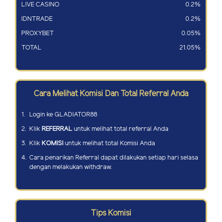
LIVE CASINO
0.2%
IDNTRADE
0.2%
PROXYBET
0.05%
TOTAL
21.05%
Cara Melihat Komisi Dan Total Referral Anda
1.
Login ke GLADIATOR88
2.
Klik
REFERRAL
untuk melihat total referral Anda
3.
Klik
KOMISI
untuk melihat total Komisi Anda
4.
Cara penarikan Referral dapat dilakukan setiap hari selasa
dengan melakukan withdraw.
Tips Komisi